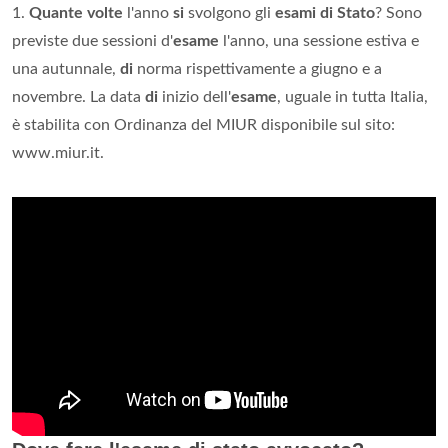
1.
Quante volte
l'anno
si
svolgono gli
esami di Stato
? Sono
previste due sessioni d'
esame
l'anno, una sessione estiva e
una autunnale,
di
norma rispettivamente a giugno e a
novembre. La data
di
inizio dell'
esame
, uguale in tutta Italia,
è stabilita con Ordinanza del MIUR disponibile sul sito:
www.miur.it.