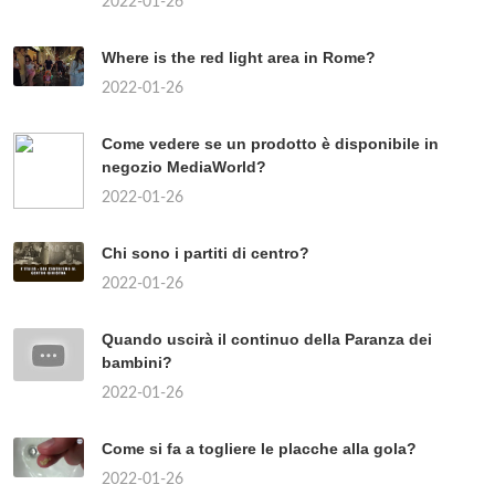
2022-01-26
Where is the red light area in Rome?
2022-01-26
Come vedere se un prodotto è disponibile in
negozio MediaWorld?
2022-01-26
Chi sono i partiti di centro?
2022-01-26
Quando uscirà il continuo della Paranza dei
bambini?
2022-01-26
Come si fa a togliere le placche alla gola?
2022-01-26