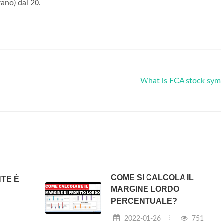
rano) dal 20.
What is FCA stock sym
COME SI CALCOLA IL
NTE È
MARGINE LORDO
PERCENTUALE?
2022-01-26
751