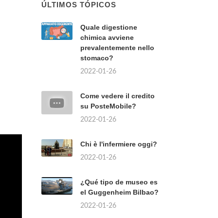
ÚLTIMOS TÓPICOS
Quale digestione
chimica avviene
prevalentemente nello
stomaco?
2022-01-26
Come vedere il credito
su PosteMobile?
2022-01-26
Chi è l'infermiere oggi?
2022-01-26
¿Qué tipo de museo es
el Guggenheim Bilbao?
2022-01-26