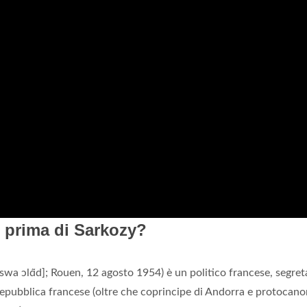
e prima di Sarkozy?
wa ɔlɑ̃d]; Rouen, 12 agosto 1954) è un politico francese, segret
 Repubblica francese (oltre che coprincipe di Andorra e protocan