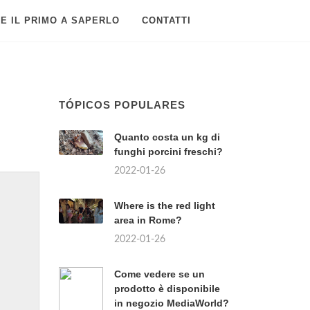
E IL PRIMO A SAPERLO
CONTATTI
TÓPICOS POPULARES
Quanto costa un kg di
funghi porcini freschi?
2022-01-26
Where is the red light
area in Rome?
2022-01-26
Come vedere se un
prodotto è disponibile
in negozio MediaWorld?