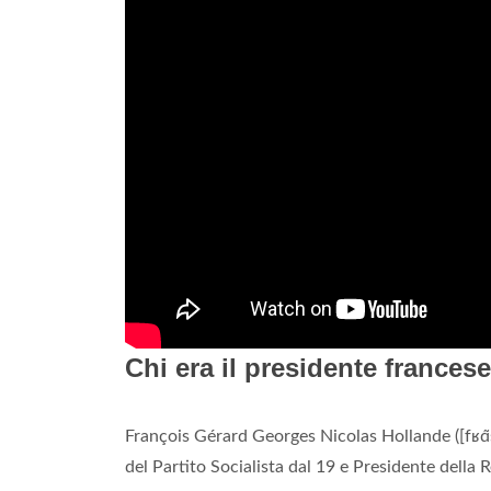
Chi era il presidente frances
François Gérard Georges Nicolas Hollande ([fʁɑ̃s
del Partito Socialista dal 19 e Presidente della