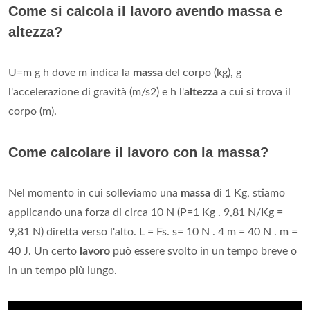
Come si calcola il lavoro avendo massa e
altezza?
U=m g h dove m indica la
massa
del corpo (kg), g
l'accelerazione di gravità (m/s2) e h l'
altezza
a cui
si
trova il
corpo (m).
Come calcolare il lavoro con la massa?
Nel momento in cui solleviamo una
massa
di 1 Kg, stiamo
applicando una forza di circa 10 N (P=1 Kg . 9,81 N/Kg =
9,81 N) diretta verso l'alto. L = Fs. s= 10 N . 4 m = 40 N . m =
40 J. Un certo
lavoro
può essere svolto in un tempo breve o
in un tempo più lungo.