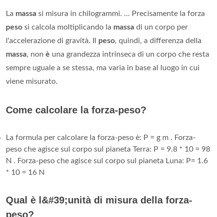
La
massa
si misura in chilogrammi. ... Precisamente la forza
peso
si calcola moltiplicando la
massa
di un corpo per
l'accelerazione di gravità. Il
peso
, quindi, a differenza della
massa
, non
è
una grandezza intrinseca di un corpo che resta
sempre uguale a se stessa, ma varia in base al luogo in cui
viene misurato.
Come calcolare la forza-peso?
La formula per calcolare la forza-peso è: P = g m . Forza-
peso che agisce sul corpo sul pianeta Terra: P = 9.8 * 10 = 98
N . Forza-peso che agisce sul corpo sul pianeta Luna: P= 1.6
* 10 = 16 N
Qual è l&#39;unità di misura della forza-
peso?