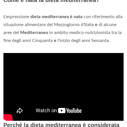
Come è nata la dieta mediterranea?
L'espressione
dieta mediterranea è nata
con riferimento alla
situazione alimentare del Mezzogiorno d'Italia
e
di alcune
aree del
Mediterraneo
in ambito medico-nutrizionista tra la
fine degli anni Cinquanta
e
l'inizio degli anni Sessanta.
Perché la dieta mediterranea è considerata