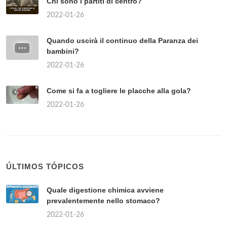
Chi sono i partiti di centro?
2022-01-26
Quando uscirà il continuo della Paranza dei
bambini?
2022-01-26
Come si fa a togliere le placche alla gola?
2022-01-26
ÚLTIMOS TÓPICOS
Quale digestione chimica avviene
prevalentemente nello stomaco?
2022-01-26