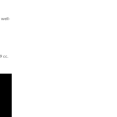
 well-
9 cc.