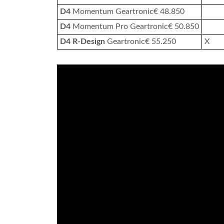
D4
Momentum Geartronic€ 48.850
D4
Momentum Pro Geartronic€ 50.850
D4 R-Design
Geartronic€ 55.250
X