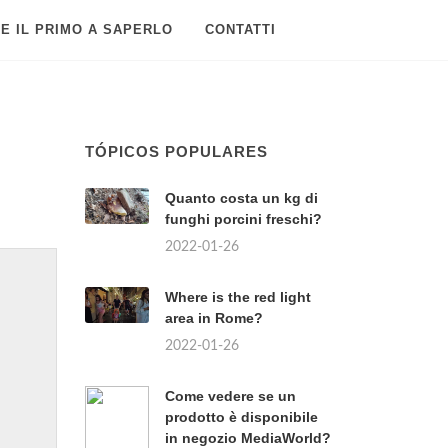
E IL PRIMO A SAPERLO
CONTATTI
TÓPICOS POPULARES
Quanto costa un kg di
funghi porcini freschi?
2022-01-26
Where is the red light
area in Rome?
2022-01-26
Come vedere se un
prodotto è disponibile
in negozio MediaWorld?