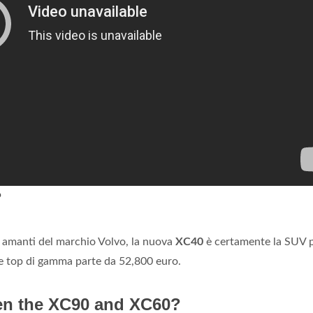
?
i amanti del marchio Volvo, la nuova
XC40
è certamente la SUV 
e top di gamma parte da 52,800 euro.
een the XC90 and XC60?