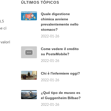
ÚLTIMOS TÓPICOS
Quale digestione
chimica avviene
8,5
prevalentemente nello
e ci
stomaco?
2022-01-26
 valori
Come vedere il credito
su PosteMobile?
2022-01-26
Chi è l'infermiere oggi?
2022-01-26
¿Qué tipo de museo es
el Guggenheim Bilbao?
2022-01-26