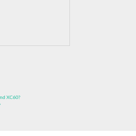
and XC60?
?