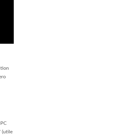
tion
ero
 PC
/ (utile