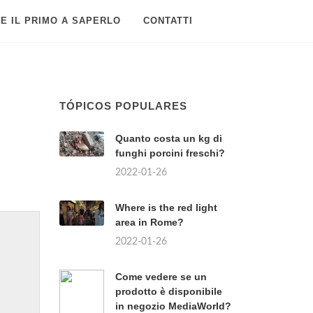
E IL PRIMO A SAPERLO
CONTATTI
TÓPICOS POPULARES
Quanto costa un kg di
funghi porcini freschi?
2022-01-26
Where is the red light
area in Rome?
2022-01-26
Come vedere se un
prodotto è disponibile
in negozio MediaWorld?