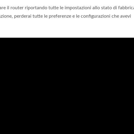
re il router riportando tutte le impostazioni allo stato di fabbric
azione, perderai tutte le preferenze e le configurazioni che avevi