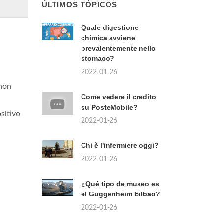
ÚLTIMOS TÓPICOS
Quale digestione
chimica avviene
prevalentemente nello
stomaco?
2022-01-26
non
Come vedere il credito
su PosteMobile?
sitivo
2022-01-26
Chi è l'infermiere oggi?
2022-01-26
¿Qué tipo de museo es
el Guggenheim Bilbao?
2022-01-26