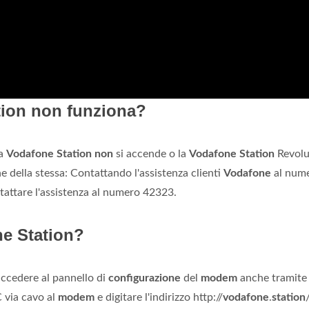
tion non funziona?
la
Vodafone Station non
si accende o la
Vodafone Station
Revolu
e della stessa: Contattando l'assistenza clienti
Vodafone
al num
ntattare l'assistenza al numero 42323.
ne Station?
ccedere al pannello di
configurazione
del
modem
anche tramite
C via cavo al
modem
e digitare l'indirizzo http://
vodafone
.
station