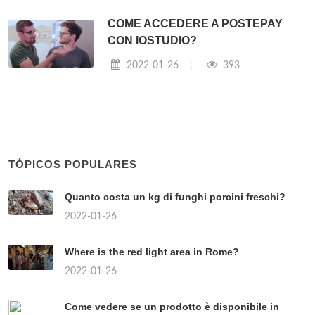
COME ACCEDERE A POSTEPAY
CON IOSTUDIO?
2022-01-26
393
TÓPICOS POPULARES
Quanto costa un kg di funghi porcini freschi?
2022-01-26
Where is the red light area in Rome?
2022-01-26
Come vedere se un prodotto è disponibile in