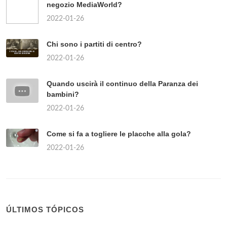
negozio MediaWorld?
2022-01-26
Chi sono i partiti di centro?
2022-01-26
Quando uscirà il continuo della Paranza dei
bambini?
2022-01-26
Come si fa a togliere le placche alla gola?
2022-01-26
ÚLTIMOS TÓPICOS