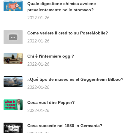
Quale digestione chimica avviene
prevalentemente nello stomaco?
2022-01-26
Come vedere il credito su PosteMobile?
2022-01-26
Chi è l'infermiere oggi?
2022-01-26
¿Qué tipo de museo es el Guggenheim Bilbao?
2022-01-26
Cosa vuol dire Pepper?
2022-01-26
Cosa succede nel 1930 in Germania?