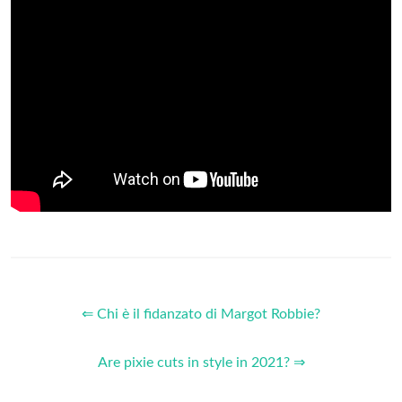
⇐ Chi è il fidanzato di Margot Robbie?
Are pixie cuts in style in 2021? ⇒