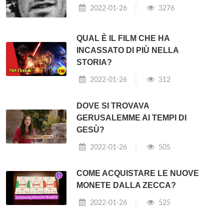
2022-01-26
3276
QUAL È IL FILM CHE HA
INCASSATO DI PIÙ NELLA
STORIA?
2022-01-26
312
DOVE SI TROVAVA
GERUSALEMME AI TEMPI DI
GESÙ?
2022-01-26
505
COME ACQUISTARE LE NUOVE
MONETE DALLA ZECCA?
2022-01-26
525