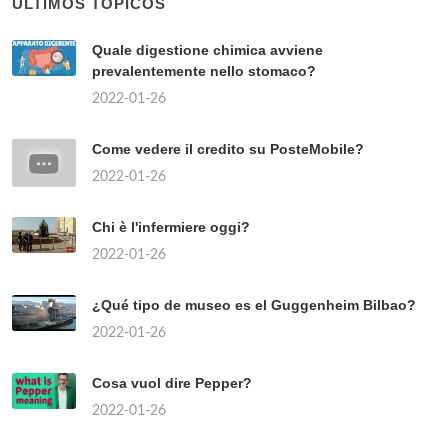
ÚLTIMOS TÓPICOS
Quale digestione chimica avviene
prevalentemente nello stomaco?
2022-01-26
Come vedere il credito su PosteMobile?
2022-01-26
Chi è l'infermiere oggi?
2022-01-26
¿Qué tipo de museo es el Guggenheim Bilbao?
2022-01-26
Cosa vuol dire Pepper?
2022-01-26