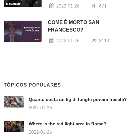
2022-01-26
671
COME È MORTO SAN
FRANCESCO?
2022-01-26
3110
TÓPICOS POPULARES
Quanto costa un kg di funghi porcini freschi?
2022-01-26
Where is the red light area in Rome?
2022-01-26