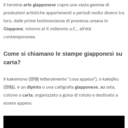
Il termine
arte giapponese
copre una vasta gamma di
produzioni artistiche appartenenti a periodi molto diversi tra
loro, dalle prime testimonianze di presenza umana in
Giappone
, intorno al X millennio a.C., all'età
contemporanea.
Come si chiamano le stampe giapponesi su
carta?
Il kakemono (掛物 letteralmente "cosa appesa"), o kakejiku
(掛軸), è un
dipinto
o una calligrafia
giapponese
,
su
seta,
cotone o
carta
, organizzato a guisa di rotolo e destinato a
essere appeso.