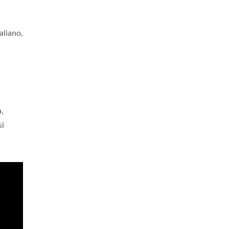
aliano,
,
si