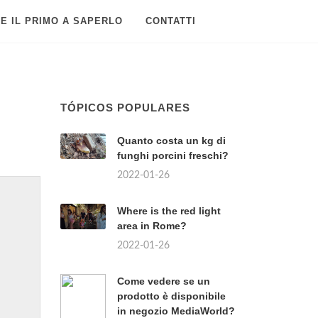
E IL PRIMO A SAPERLO
CONTATTI
TÓPICOS POPULARES
Quanto costa un kg di
funghi porcini freschi?
2022-01-26
Where is the red light
area in Rome?
2022-01-26
Come vedere se un
prodotto è disponibile
in negozio MediaWorld?