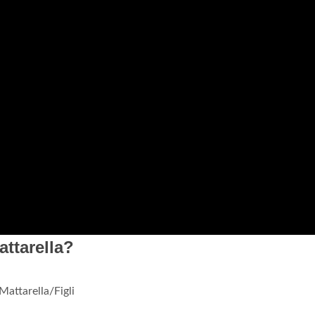
attarella?
Mattarella/Figli