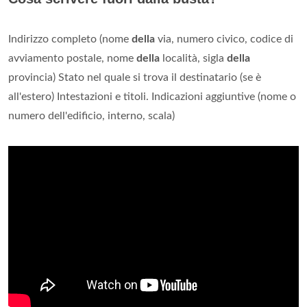
Indirizzo completo (nome
della
via, numero civico, codice di
avviamento postale, nome
della
località, sigla
della
provincia) Stato nel quale si trova il destinatario (se è
all'estero) Intestazioni e titoli. Indicazioni aggiuntive (nome o
numero dell'edificio, interno, scala)