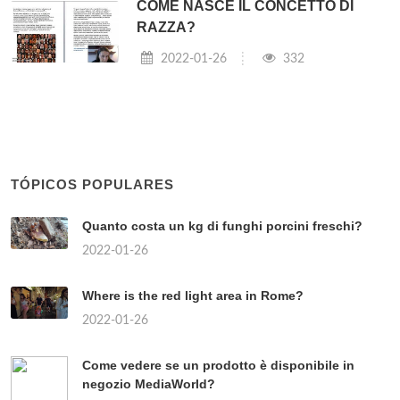
COME NASCE IL CONCETTO DI
RAZZA?
2022-01-26
332
TÓPICOS POPULARES
Quanto costa un kg di funghi porcini freschi?
2022-01-26
Where is the red light area in Rome?
2022-01-26
Come vedere se un prodotto è disponibile in
negozio MediaWorld?