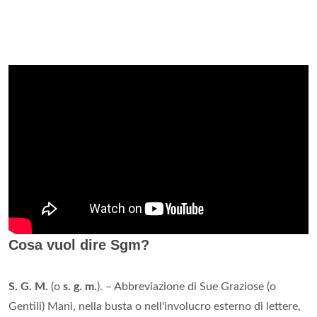
Cosa vuol dire Sgm?
S. G. M.
(o
s. g. m.
). – Abbreviazione di Sue Graziose (o
Gentili) Mani, nella busta o nell'involucro esterno di lettere,