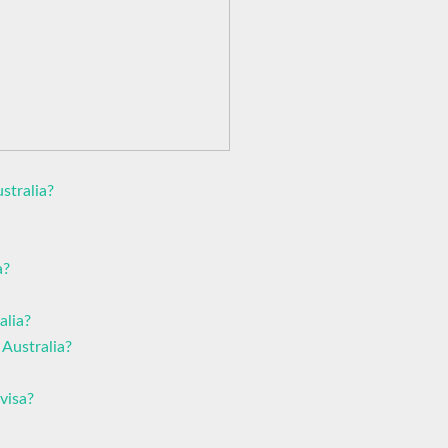
stralia?
a?
alia?
 Australia?
 visa?