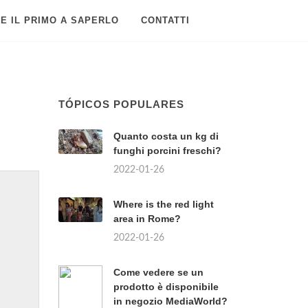
E IL PRIMO A SAPERLO
CONTATTI
TÓPICOS POPULARES
Quanto costa un kg di
funghi porcini freschi?
2022-01-26
Where is the red light
area in Rome?
2022-01-26
Come vedere se un
prodotto è disponibile
in negozio MediaWorld?