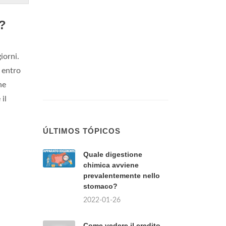
a?
iorni.
o entro
ne
il
ÚLTIMOS TÓPICOS
Quale digestione
chimica avviene
prevalentemente nello
stomaco?
2022-01-26
Come vedere il credito