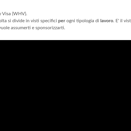
 Visa (WHV).
ta si divide in visti specifici
per
ogni tipologia di
lavoro
. E' il vi
vuole assumerti e sponsorizzarti.