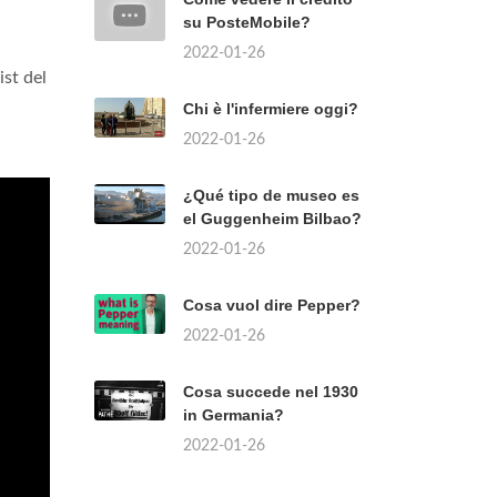
su PosteMobile?
2022-01-26
ist del
Chi è l'infermiere oggi?
2022-01-26
¿Qué tipo de museo es
el Guggenheim Bilbao?
2022-01-26
Cosa vuol dire Pepper?
2022-01-26
Cosa succede nel 1930
in Germania?
2022-01-26