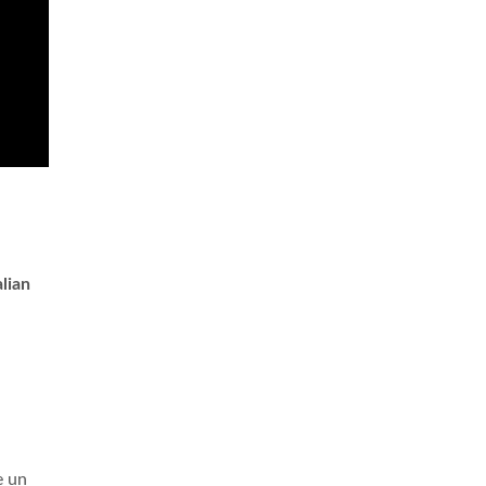
lian
e un