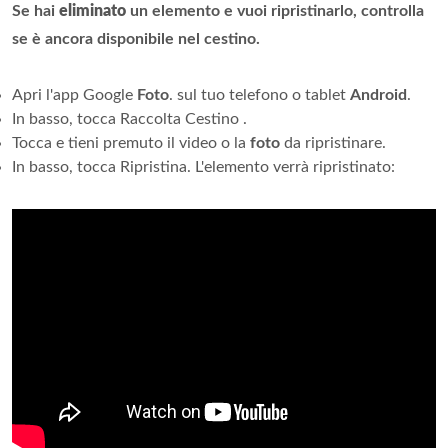
Se hai
eliminato
un elemento e vuoi ripristinarlo, controlla
se è ancora disponibile nel cestino.
Apri l'app Google
Foto
. sul tuo telefono o tablet
Android
.
In basso, tocca Raccolta Cestino .
Tocca e tieni premuto il video o la
foto
da ripristinare.
In basso, tocca Ripristina. L'elemento verrà ripristinato: