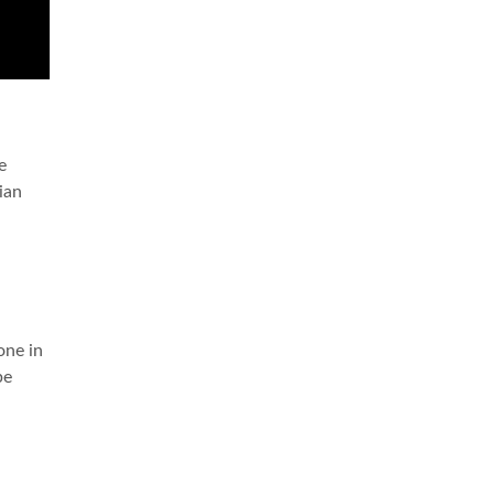
e
ian
one in
be