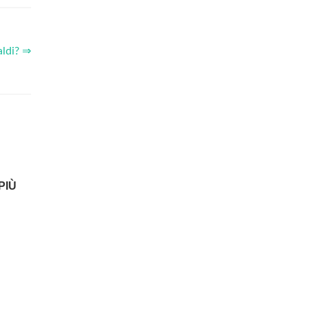
aldi? ⇒
PIÙ