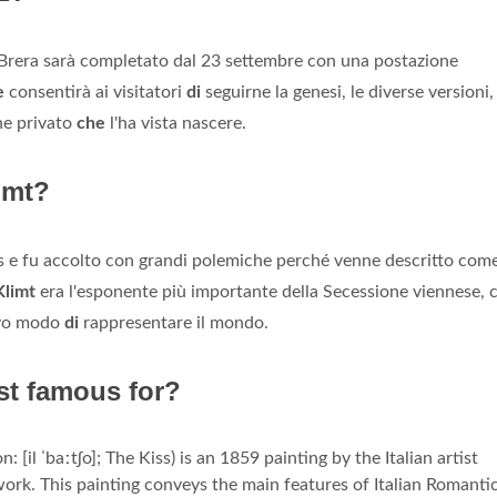
Brera sarà completato dal 23 settembre con una postazione
e
consentirà ai visitatori
di
seguirne la genesi, le diverse versioni
he privato
che
l'ha vista nascere.
imt?
ros e fu accolto con grandi polemiche perché venne descritto com
Klimt
era l'esponente più importante della Secessione viennese, 
ovo modo
di
rappresentare il mondo.
st famous for?
n: [il ˈbaːtʃo]; The Kiss) is an 1859 painting by the Italian artist
work. This painting conveys the main features of Italian Romanti