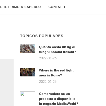
E IL PRIMO A SAPERLO
CONTATTI
TÓPICOS POPULARES
Quanto costa un kg di
funghi porcini freschi?
2022-01-26
Where is the red light
area in Rome?
2022-01-26
Come vedere se un
prodotto è disponibile
in negozio MediaWorld?