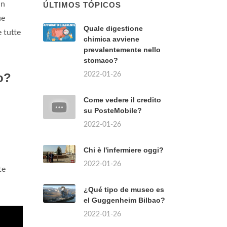
un
ÚLTIMOS TÓPICOS
ue
Quale digestione
e tutte
chimica avviene
prevalentemente nello
stomaco?
2022-01-26
o?
Come vedere il credito
su PosteMobile?
2022-01-26
Chi è l'infermiere oggi?
2022-01-26
te
¿Qué tipo de museo es
el Guggenheim Bilbao?
2022-01-26