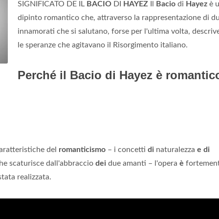
SIGNIFICATO DE IL
BACIO
DI
HAYEZ
Il
Bacio
di
Hayez
è 
dipinto romantico che, attraverso la rappresentazione di d
innamorati che si salutano, forse per l'ultima volta, descriv
le speranze che agitavano il Risorgimento italiano.
Perché il Bacio di Hayez è romantic
caratteristiche del
romanticismo
– i concetti
di
naturalezza
e di
he scaturisce dall'abbraccio
dei
due amanti – l'opera
è
fortemen
tata realizzata.