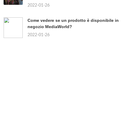
2022-01-26
Come vedere se un prodotto è disponibile in
negozio MediaWorld?
2022-01-26
Chi sono i partiti di centro?
2022-01-26
Quando uscirà il continuo della Paranza dei
bambini?
2022-01-26
Come si fa a togliere le placche alla gola?
2022-01-26