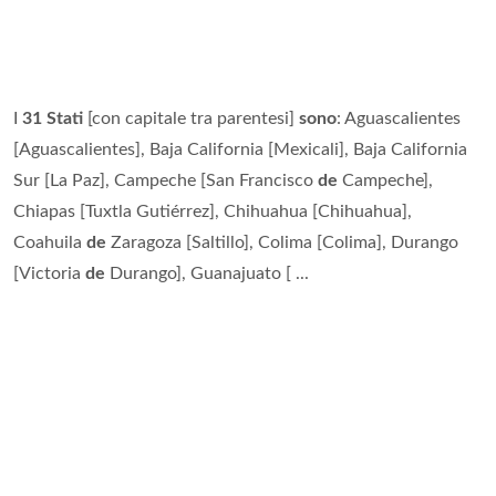
I
31 Stati
[con capitale tra parentesi]
sono
: Aguascalientes
[Aguascalientes], Baja California [Mexicali], Baja California
Sur [La Paz], Campeche [San Francisco
de
Campeche],
Chiapas [Tuxtla Gutiérrez], Chihuahua [Chihuahua],
Coahuila
de
Zaragoza [Saltillo], Colima [Colima], Durango
[Victoria
de
Durango], Guanajuato [ ...