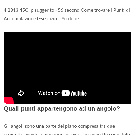
4:2313:45Clip suggerito · 56 secondiCome trovare i Punti di
Accumulazione (Esercizio ...YouTube
Quali punti appartengono ad un angolo?
Gli angoli sono
una
parte del piano compresa tra due
semirette aventi la medesima origine. Le semirette sono dette