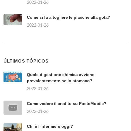
2022-01-26
Come si fa a togliere le placche alla gola?
2022-01-26
ÚLTIMOS TÓPICOS
Quale digestione chimica avviene
prevalentemente nello stomaco?
2022-01-26
Come vedere il credito su PosteMobile?
2022-01-26
Chi è l'infermiere oggi?