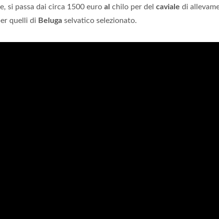
, si passa dai circa 1500 euro
al
chilo per del
caviale
di allevam
er quelli di
Beluga
selvatico selezionato.