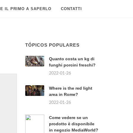
E IL PRIMO A SAPERLO
CONTATTI
TÓPICOS POPULARES
Quanto costa un kg di
funghi porcini freschi?
2022-01-26
Where is the red light
area in Rome?
2022-01-26
Come vedere se un
prodotto è disponibile
in negozio MediaWorld?