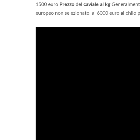
1500 euro
Prezzo
del
caviale al kg
Generalmente
europeo non selezionato, ai 6000 euro
al
chilo p