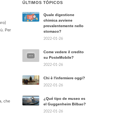
ÚLTIMOS TÓPICOS
Quale digestione
chimica avviene
uro)
prevalentemente nello
ù. Per
stomaco?
2022-01-26
Come vedere il credito
su PosteMobile?
2022-01-26
Chi è l'infermiere oggi?
2022-01-26
¿Qué tipo de museo es
a, che
el Guggenheim Bilbao?
2022-01-26