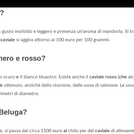
o?
gusto morbido e leggero e presenza un'aroma di mandorla. Si tr
o
caviale
si aggira attorno ai 100 euro per 100 grammi.
 nero e rosso?
io scuro
e
il bianco bluastro. Esiste anche il
caviale rosso
(
che
alc
 è
ottenuto, anzichè dallo storione, dalle uova di salmone. Le uov
imetri di diametro.
 Beluga?
 si passa dai circa 1500 euro
al
chilo per del
caviale
di allevam