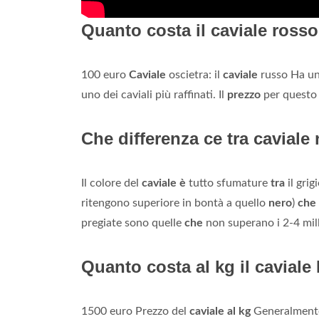
Quanto costa il caviale ross
100 euro
Caviale
oscietra: il
caviale
russo Ha un 
uno dei caviali più raffinati. Il
prezzo
per quest
Che differenza ce tra caviale
Il colore del
caviale è
tutto sfumature
tra
il grig
ritengono superiore in bontà a quello
nero
)
che
pregiate sono quelle
che
non superano i 2-4 mill
Quanto costa al kg il caviale
1500 euro Prezzo del
caviale al kg
Generalmente,