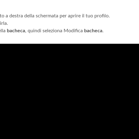
lto a destra della schermata per aprire il tuo profilo.
rla.
ella
bacheca
, quindi seleziona Modifica
bacheca
.