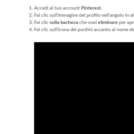
Accedi al tuo account
Pinterest
.
Fai clic sull'immagine del profilo nell'angolo in a
Fai clic
sulla bacheca
che vuoi
eliminare
per apri
Fai clic sull'icona dei puntini accanto al nome d