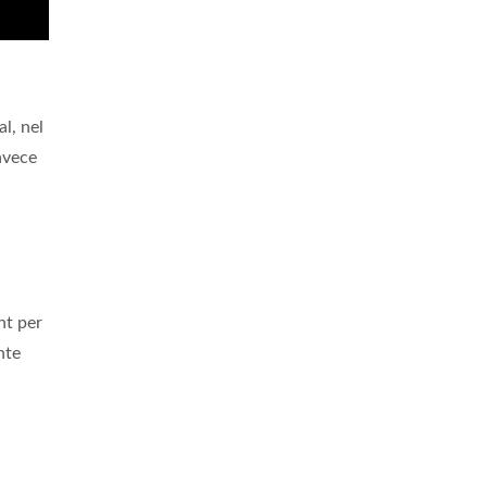
l, nel
nvece
nt per
nte