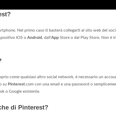
est?
rtphone. Nel primo caso ti basterà collegarti al sito web del socia
ispositivo IOS o
Android
, dall'
App
Store o dal Play Store. Non è i
?
oprio come qualsiasi altro social network, è necessario un accou
to su
Pinterest
.com con una email e una password o sempliceme
ok o Google esistente.
he di Pinterest?