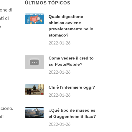
ÚLTIMOS TÓPICOS
ione di
Quale digestione
ti di
chimica avviene
e
prevalentemente nello
stomaco?
2022-01-26
Come vedere il credito
su PosteMobile?
2022-01-26
Chi è l'infermiere oggi?
2022-01-26
cciono.
¿Qué tipo de museo es
el Guggenheim Bilbao?
di
2022-01-26