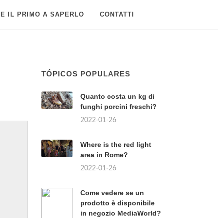
E IL PRIMO A SAPERLO
CONTATTI
TÓPICOS POPULARES
Quanto costa un kg di
funghi porcini freschi?
2022-01-26
Where is the red light
area in Rome?
2022-01-26
Come vedere se un
prodotto è disponibile
in negozio MediaWorld?