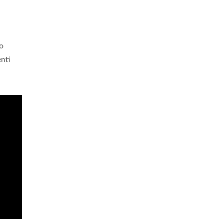
o
nti