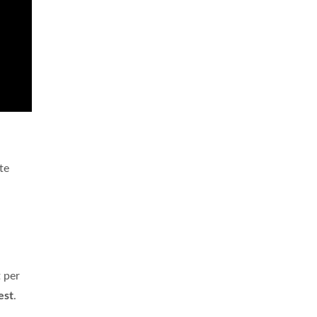
te
t per
est
.