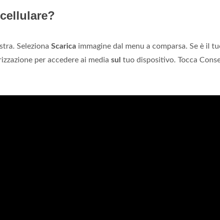
cellulare?
istra. Seleziona
Scarica
immagine dal menu a comparsa. Se è il tu
torizzazione per accedere ai media
sul
tuo dispositivo. Tocca Conse