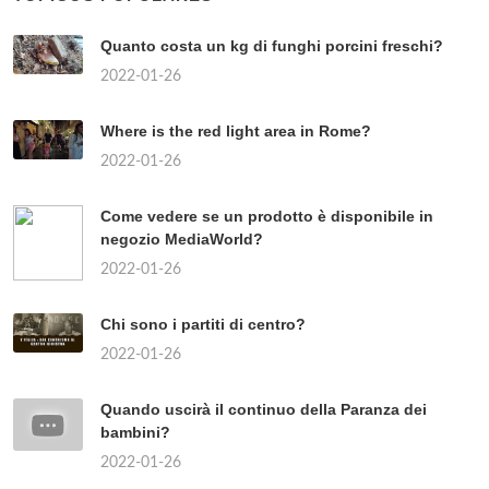
Quanto costa un kg di funghi porcini freschi?
2022-01-26
Where is the red light area in Rome?
2022-01-26
Come vedere se un prodotto è disponibile in
negozio MediaWorld?
2022-01-26
Chi sono i partiti di centro?
2022-01-26
Quando uscirà il continuo della Paranza dei
bambini?
2022-01-26