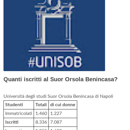
Quanti iscritti al Suor Orsola Benincasa?
Università degli studi Suor Orsola Benincasa di Napoli
Studenti
Totali
di cui donne
Immatricolati
1.460
1.227
Iscritti
8.336
7.087