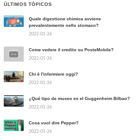
ÚLTIMOS TÓPICOS
Quale digestione chimica avviene
prevalentemente nello stomaco?
2022-01-26
Come vedere il credito su PosteMobile?
2022-01-26
Chi è l'infermiere oggi?
2022-01-26
¿Qué tipo de museo es el Guggenheim Bilbao?
2022-01-26
Cosa vuol dire Pepper?
2022-01-26