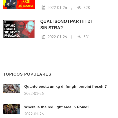
2022-01-26
328
QUALI SONO I PARTITI DI
SINISTRA?
2022-01-26
531
TÓPICOS POPULARES
Quanto costa un kg di funghi porcini freschi?
2022-01-26
Where is the red light area in Rome?
2022-01-26