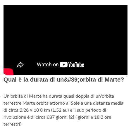
Qual è la durata di un&#39;orbita di Marte?
Un'orbita di Marte ha durata quasi doppia di un'orbita
terrestre Marte orbita attorno al Sole a una distanza media
di circa 2,28 × 10 8 km (1,52 au) e il suo periodo di
rivoluzione è di circa 687 giorni [2] ( giorni e 18,2 ore
terrestri).