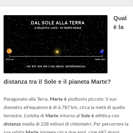
Qual
è la
distanza tra il Sole e il pianeta Marte?
Paragonato alla Terra,
Marte è
piuttosto piccolo: il suo
diametro all'equatore
è
di 6.787 km, circa la metà di quello
terrestre. L'orbita di
Marte
intorno al
Sole è
ellittica con
distanza
media di 228 milioni di chilometri. Per percorrere la
sua orbita
Marte
impiega circa due anni, cioè 687 giorni.