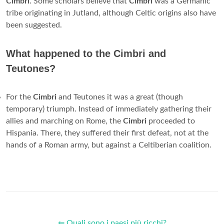
Cimbri
. Some scholars believe that
Cimbri
was a Germanic
tribe originating in Jutland, although Celtic origins also have
been suggested.
What happened to the Cimbri and
Teutones?
For the
Cimbri
and Teutones it was a great (though
temporary) triumph. Instead of immediately gathering their
allies and marching on Rome, the
Cimbri
proceeded to
Hispania. There, they suffered their first defeat, not at the
hands of a Roman army, but against a Celtiberian coalition.
⇐ Quali sono i paesi più ricchi?