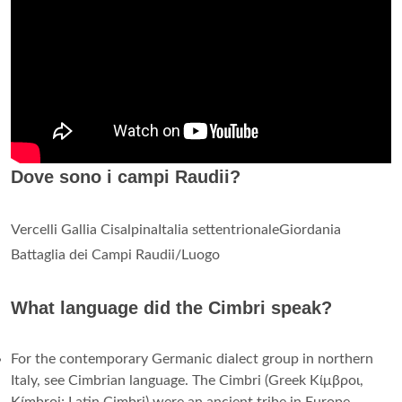
Dove sono i campi Raudii?
Vercelli Gallia CisalpinaItalia settentrionaleGiordania
Battaglia dei Campi Raudii/Luogo
What language did the Cimbri speak?
For the contemporary Germanic dialect group in northern
Italy, see Cimbrian language. The Cimbri (Greek Κίμβροι,
Kímbroi; Latin Cimbri) were an ancient tribe in Europe.