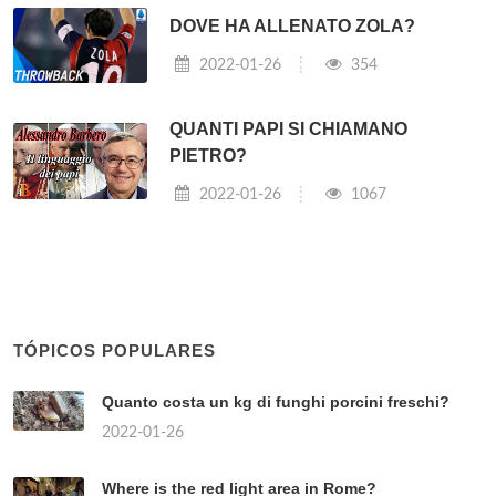
DOVE HA ALLENATO ZOLA?
2022-01-26
354
QUANTI PAPI SI CHIAMANO
PIETRO?
2022-01-26
1067
TÓPICOS POPULARES
Quanto costa un kg di funghi porcini freschi?
2022-01-26
Where is the red light area in Rome?