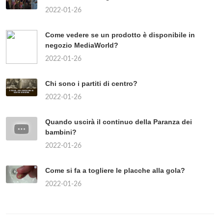
2022-01-26
Come vedere se un prodotto è disponibile in
negozio MediaWorld?
2022-01-26
Chi sono i partiti di centro?
2022-01-26
Quando uscirà il continuo della Paranza dei
bambini?
2022-01-26
Come si fa a togliere le placche alla gola?
2022-01-26