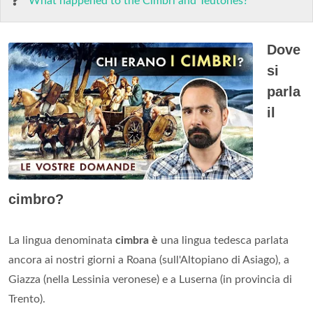
What happened to the Cimbri and Teutones?
Dove
si
parla
il
cimbro?
La lingua denominata
cimbra è
una lingua tedesca parlata
ancora ai nostri giorni a Roana (sull'Altopiano di Asiago), a
Giazza (nella Lessinia veronese) e a Luserna (in provincia di
Trento).