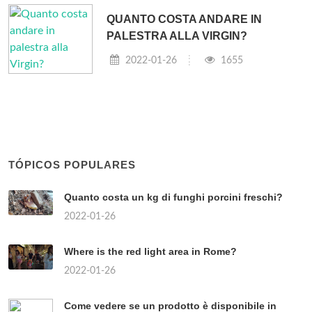
QUANTO COSTA ANDARE IN
PALESTRA ALLA VIRGIN?
2022-01-26
1655
TÓPICOS POPULARES
Quanto costa un kg di funghi porcini freschi?
2022-01-26
Where is the red light area in Rome?
2022-01-26
Come vedere se un prodotto è disponibile in