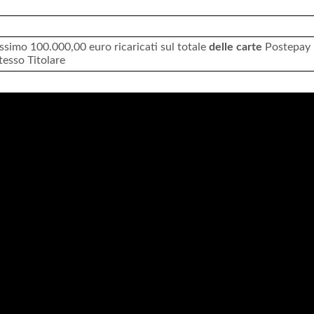
simo 100.000,00 euro ricaricati sul totale
delle carte
Postepay
tesso Titolare