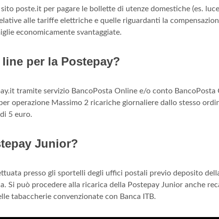
 sito poste.it per pagare le bollette di utenze domestiche (es. luce
relative alle tariffe elettriche e quelle riguardanti la compensazio
amiglie economicamente svantaggiate.
 line per la Postepay?
ay.it tramite servizio BancoPosta Online e/o conto BancoPosta 
er operazione Massimo 2 ricariche giornaliere dallo stesso ordi
 di 5 euro.
stepay Junior?
tuata presso gli sportelli degli uffici postali previo deposito dell
a. Si può procedere alla ricarica della Postepay Junior anche re
nelle tabaccherie convenzionate con Banca ITB.