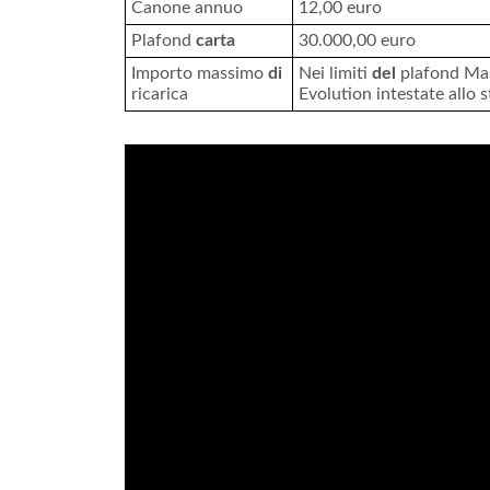
Canone annuo
12,00 euro
Plafond
carta
30.000,00 euro
Importo massimo
di
Nei limiti
del
plafond Mas
ricarica
Evolution intestate allo s