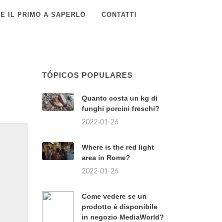
E IL PRIMO A SAPERLO
CONTATTI
TÓPICOS POPULARES
Quanto costa un kg di
funghi porcini freschi?
2022-01-26
Where is the red light
area in Rome?
2022-01-26
Come vedere se un
prodotto è disponibile
in negozio MediaWorld?