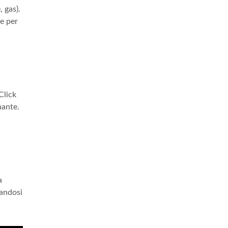
, gas).
ne per
Click
nante.
a
candosi