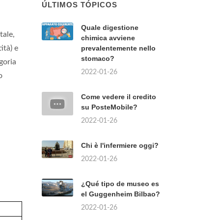
ÚLTIMOS TÓPICOS
Quale digestione
tale,
chimica avviene
ità) e
prevalentemente nello
stomaco?
goria
2022-01-26
o
Come vedere il credito
su PosteMobile?
2022-01-26
Chi è l'infermiere oggi?
2022-01-26
¿Qué tipo de museo es
el Guggenheim Bilbao?
2022-01-26