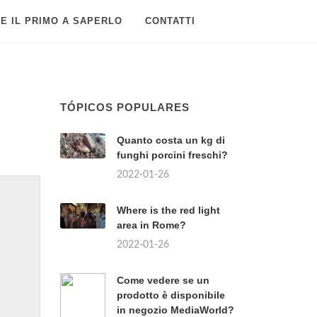
E IL PRIMO A SAPERLO
CONTATTI
TÓPICOS POPULARES
Quanto costa un kg di
funghi porcini freschi?
2022-01-26
Where is the red light
area in Rome?
2022-01-26
Come vedere se un
prodotto è disponibile
in negozio MediaWorld?