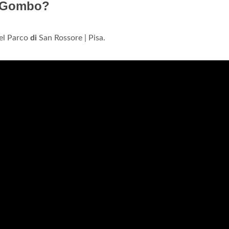
el Gombo?
el Parco
di
San Rossore | Pisa.