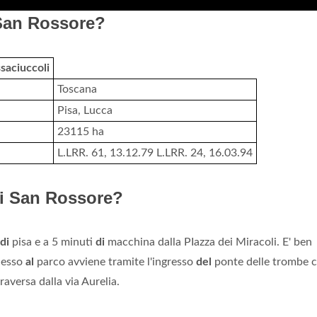
 San Rossore?
saciuccoli
Toscana
Pisa, Lucca
23115 ha
L.LRR. 61, 13.12.79 L.LRR. 24, 16.03.94
di San Rossore?
di
pisa e a 5 minuti
di
macchina dalla PIazza dei Miracoli. E' ben
ccesso
al
parco avviene tramite l'ingresso
del
ponte delle trombe c
raversa dalla via Aurelia.