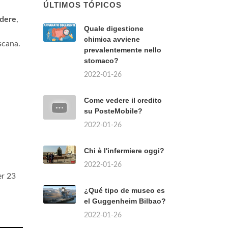
ÚLTIMOS TÓPICOS
dere
,
Quale digestione
chimica avviene
scana.
prevalentemente nello
stomaco?
2022-01-26
Come vedere il credito
su PosteMobile?
2022-01-26
Chi è l'infermiere oggi?
2022-01-26
er 23
¿Qué tipo de museo es
el Guggenheim Bilbao?
2022-01-26