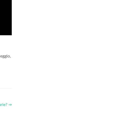
eggio,
urie? ⇒