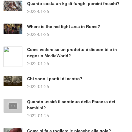
Quanto costa un kg di funghi porcini freschi?
2022-01-26
Where is the red light area in Rome?
2022-01-26
Come vedere se un prodotto è disponibile in
negozio MediaWorld?
2022-01-26
Chi sono i partiti di centro?
2022-01-26
Quando uscirà il continuo della Paranza dei
bambini?
2022-01-26
Come si fa a togliere le placche alla gola?