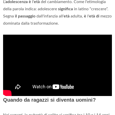
L'
adolescenza è
l'
età
del cambiamento. Come l'etimologia
della parola indica: adolescere
significa
in latino “crescere”.
Segna
il passaggio
dall'infanzia all'
età
adulta,
è
l'
età di
mezzo
dominata dalla trasformazione.
Quando da ragazzi si diventa uomini?
Nei ragazzi, la pubertà di solito si verifica tra i 10 e i 14 anni