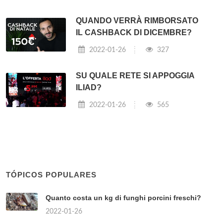
QUANDO VERRÀ RIMBORSATO
IL CASHBACK DI DICEMBRE?
2022-01-26
327
SU QUALE RETE SI APPOGGIA
ILIAD?
2022-01-26
565
TÓPICOS POPULARES
Quanto costa un kg di funghi porcini freschi?
2022-01-26