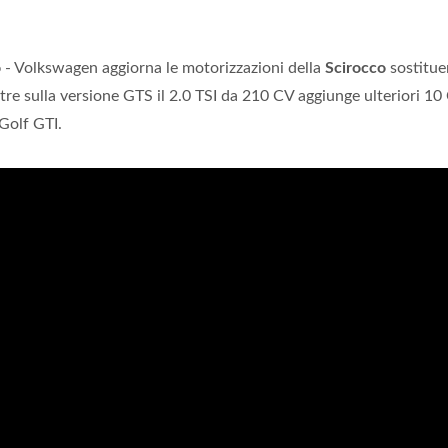
o
- Volkswagen aggiorna le motorizzazioni della
Scirocco
sostitue
re sulla versione GTS il 2.0 TSI da 210 CV aggiunge ulteriori 10
Golf GTI.