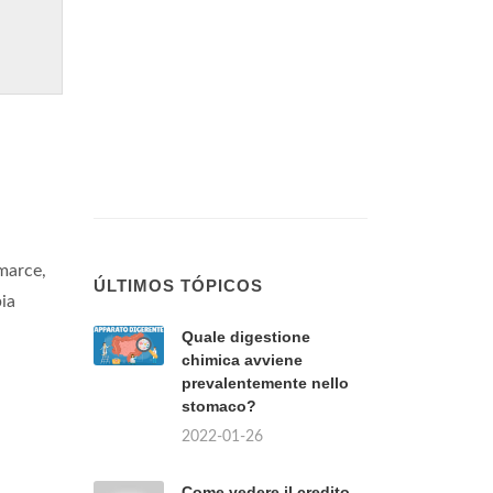
marce,
ÚLTIMOS TÓPICOS
pia
Quale digestione
chimica avviene
prevalentemente nello
stomaco?
2022-01-26
Come vedere il credito