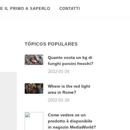
E IL PRIMO A SAPERLO
CONTATTI
TÓPICOS POPULARES
Quanto costa un kg di
funghi porcini freschi?
2022-01-26
Where is the red light
area in Rome?
2022-01-26
Come vedere se un
prodotto è disponibile
in negozio MediaWorld?