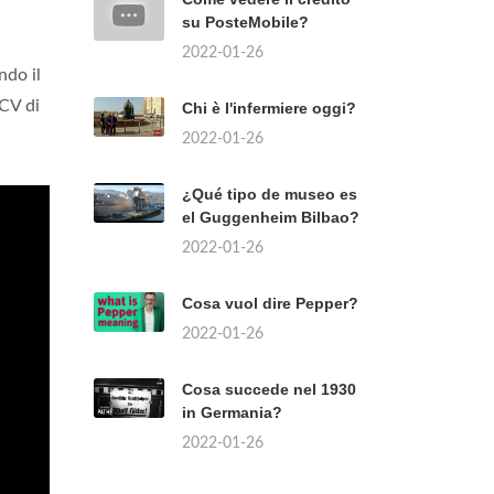
su PosteMobile?
2022-01-26
ndo il
 CV di
Chi è l'infermiere oggi?
2022-01-26
¿Qué tipo de museo es
el Guggenheim Bilbao?
2022-01-26
Cosa vuol dire Pepper?
2022-01-26
Cosa succede nel 1930
in Germania?
2022-01-26