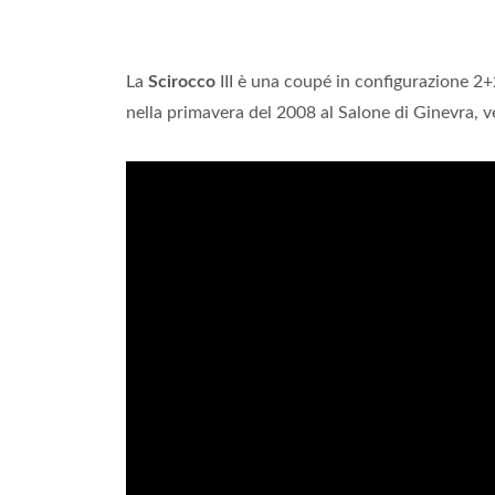
La
Scirocco
III è una coupé in configurazione 2
nella primavera del 2008 al Salone di Ginevra, v