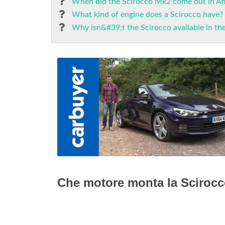
When did the Scirocco Mk2 come out in A
What kind of engine does a Scirocco have?
Why isn&#39;t the Scirocco available in th
Che motore monta la Sciroc