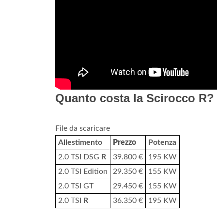
Quanto costa la Scirocco R?
File da scaricare
Allestimento
Prezzo
Potenza
2.0 TSI DSG
R
39.800 €
195 KW
2.0 TSI Edition
29.350 €
155 KW
2.0 TSI GT
29.450 €
155 KW
2.0 TSI
R
36.350 €
195 KW