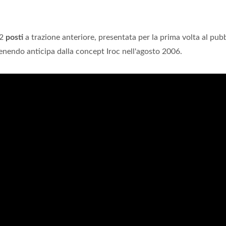
+2
posti
a trazione anteriore, presentata per la prima volta al pub
enendo anticipa dalla concept Iroc nell'agosto 2006.