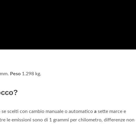
4 mm.
Peso
1.298 kg.
occo?
e se scelti con cambio manuale o automatico
a
sette marce e
tre le emissioni sono di 1 grammi per chilometro, differenze non