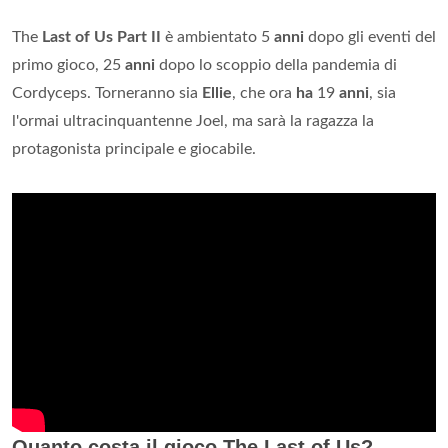
The
Last of Us Part II
è ambientato 5
anni
dopo gli eventi del
primo gioco, 25
anni
dopo lo scoppio della pandemia di
Cordyceps. Torneranno sia
Ellie
, che ora
ha
19
anni
, sia
l'ormai ultracinquantenne Joel, ma sarà la ragazza la
protagonista principale e giocabile.
Quanto costa il gioco The Last of Us?