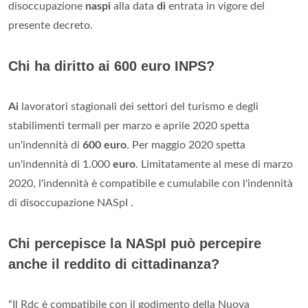
disoccupazione
naspi
alla data
di
entrata in vigore del
presente decreto.
Chi ha diritto ai 600 euro INPS?
Ai
lavoratori stagionali dei settori del turismo e degli
stabilimenti termali per marzo e aprile 2020 spetta
un'indennità di
600 euro
. Per maggio 2020 spetta
un'indennità di 1.000
euro
. Limitatamente al mese di marzo
2020, l'indennità è compatibile e cumulabile con l'indennità
di disoccupazione NASpI .
Chi percepisce la NASpI può percepire
anche il reddito di cittadinanza?
“Il Rdc è compatibile con il godimento della Nuova