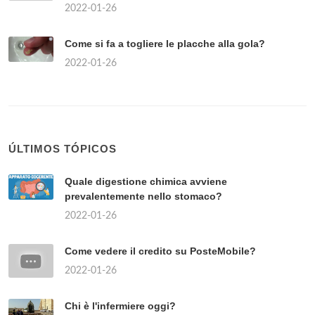
2022-01-26
Come si fa a togliere le placche alla gola?
2022-01-26
ÚLTIMOS TÓPICOS
Quale digestione chimica avviene
prevalentemente nello stomaco?
2022-01-26
Come vedere il credito su PosteMobile?
2022-01-26
Chi è l'infermiere oggi?