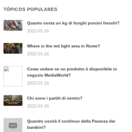
TÓPICOS POPULARES
Quanto costa un kg di funghi porcini freschi?
2022-01-26
Where is the red light area in Rome?
2022-01-26
Come vedere se un prodotto è disponibile in
negozio MediaWorld?
2022-01-26
Chi sono i partiti di centro?
2022-01-26
Quando uscirà il continuo della Paranza dei
bambini?