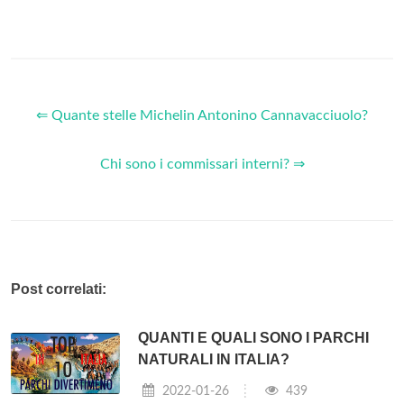
⇐ Quante stelle Michelin Antonino Cannavacciuolo?
Chi sono i commissari interni? ⇒
Post correlati:
QUANTI E QUALI SONO I PARCHI
NATURALI IN ITALIA?
2022-01-26
439