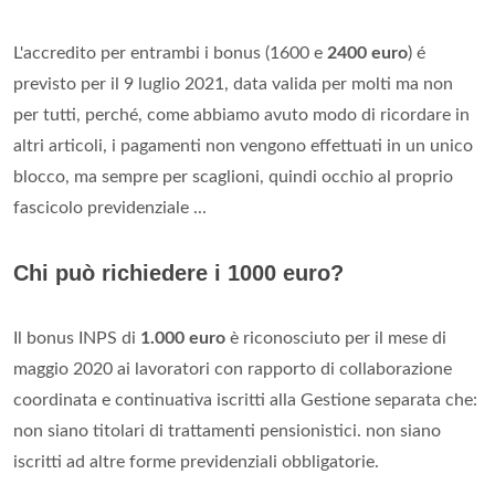
L'accredito per entrambi i bonus (1600 e
2400 euro
) é
previsto per il 9 luglio 2021, data valida per molti ma non
per tutti, perché, come abbiamo avuto modo di ricordare in
altri articoli, i pagamenti non vengono effettuati in un unico
blocco, ma sempre per scaglioni, quindi occhio al proprio
fascicolo previdenziale ...
Chi può richiedere i 1000 euro?
Il bonus INPS di
1.000 euro
è riconosciuto per il mese di
maggio 2020 ai lavoratori con rapporto di collaborazione
coordinata e continuativa iscritti alla Gestione separata che:
non siano titolari di trattamenti pensionistici. non siano
iscritti ad altre forme previdenziali obbligatorie.