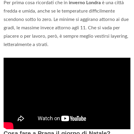
Per prima cosa ricordati che in
inverno Londra
è una città
fredda e umida, anche se le temperature difficilmente
scendono sotto lo zero. Le minime si aggirano attorno ai due
gradi, le massime invece attorno agli 11. Che si vada per
piacere o per lavoro, però, è sempre meglio vestirsi layering,
letteralmente a strati.
Cosa fare a Praga il giorno di Natale?