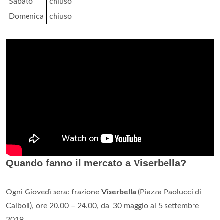
Sabato
chiuso
Domenica
chiuso
Quando fanno il mercato a Viserbella?
Ogni Giovedì sera: frazione
Viserbella
(Piazza Paolucci di
Calboli), ore 20.00 – 24.00, dal 30 maggio al 5 settembre
2019.