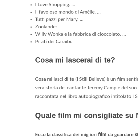
I Love Shopping. ...
Il favoloso mondo di Amélie. ...
Tutti pazzi per Mary. ...
Zoolander. ...
Willy Wonka e la fabbrica di cioccolato. ...
Pirati dei Caraibi.
Cosa mi lascerai di te?
Cosa mi
lasci
di te
(I Still Believe) è un film sen
vera storia del cantante Jeremy Camp e del suo 
raccontata nel libro autobiografico intitolato I St
Quale film mi consigliate su 
Ecco la classifica dei migliori
film
da guardare
s