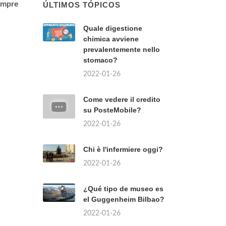
empre
ÚLTIMOS TÓPICOS
Quale digestione
chimica avviene
prevalentemente nello
stomaco?
2022-01-26
Come vedere il credito
su PosteMobile?
2022-01-26
Chi è l'infermiere oggi?
2022-01-26
¿Qué tipo de museo es
el Guggenheim Bilbao?
2022-01-26