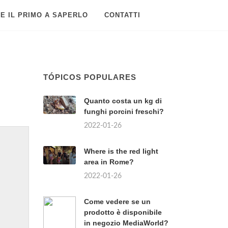
E IL PRIMO A SAPERLO
CONTATTI
TÓPICOS POPULARES
Quanto costa un kg di
funghi porcini freschi?
2022-01-26
Where is the red light
area in Rome?
2022-01-26
Come vedere se un
prodotto è disponibile
in negozio MediaWorld?