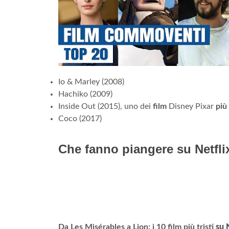
Io & Marley (2008)
Hachiko (2009)
Inside Out (2015), uno dei
film
Disney Pixar
più
Coco (2017)
Che fanno piangere su Netfli
Da Les Misérables a Lion: i 10 film più tristi
su 