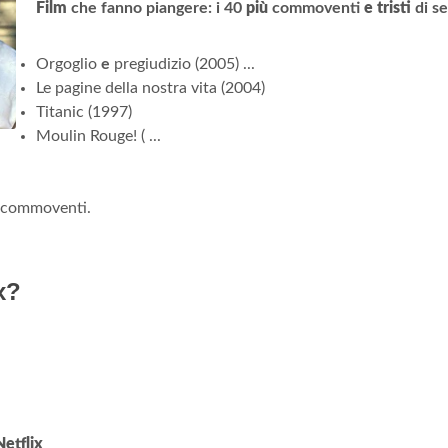
Film
che fanno piangere: i 40
più
commoventi
e tristi
di s
Orgoglio
e
pregiudizio (2005) ...
Le pagine della nostra vita (2004)
Titanic (1997)
Moulin Rouge! ( ...
commoventi.
x?
Netflix