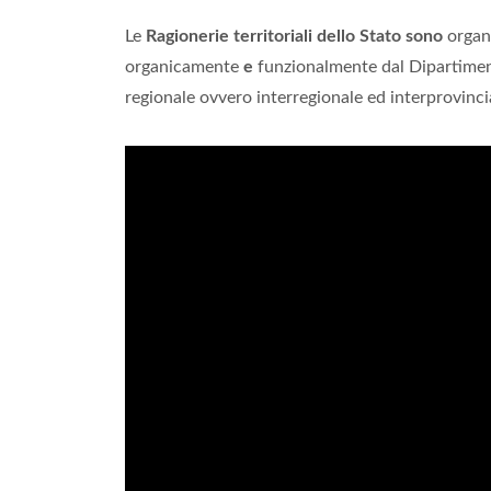
Le
Ragionerie territoriali dello Stato sono
organi
organicamente
e
funzionalmente dal Dipartime
regionale ovvero interregionale ed interprovincial