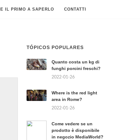
E IL PRIMO A SAPERLO
CONTATTI
TÓPICOS POPULARES
?
Quanto costa un kg di
funghi porcini freschi?
2022-01-26
Where is the red light
area in Rome?
2022-01-26
Come vedere se un
prodotto è disponibile
in negozio MediaWorld?