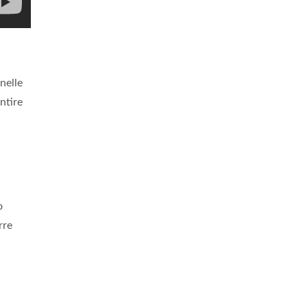
nelle
ntire
o
rre