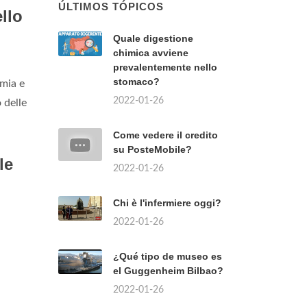
ÚLTIMOS TÓPICOS
llo
Quale digestione
chimica avviene
prevalentemente nello
stomaco?
mia e
2022-01-26
 delle
Come vedere il credito
su PosteMobile?
le
2022-01-26
Chi è l'infermiere oggi?
2022-01-26
¿Qué tipo de museo es
el Guggenheim Bilbao?
2022-01-26