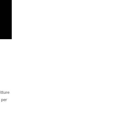
itture
e per