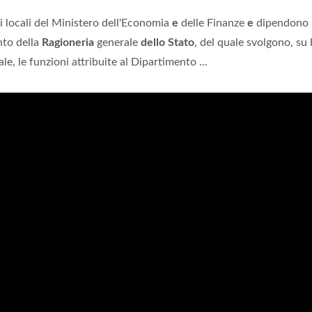
 locali del Ministero dell'Economia
e
delle Finanze
e
dipendono
nto della
Ragioneria
generale
dello Stato
, del quale svolgono, su
e, le funzioni attribuite al Dipartimento ...