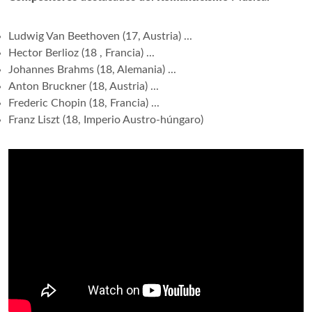
Ludwig Van Beethoven (17, Austria) ...
Hector Berlioz (18 , Francia) ...
Johannes Brahms (18, Alemania) ...
Anton Bruckner (18, Austria) ...
Frederic Chopin (18, Francia) ...
Franz Liszt (18, Imperio Austro-húngaro)