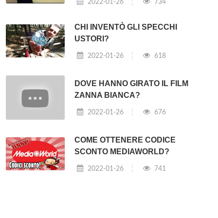
2022-01-26
734
CHI INVENTÒ GLI SPECCHI
USTORI?
2022-01-26
618
DOVE HANNO GIRATO IL FILM
ZANNA BIANCA?
2022-01-26
676
COME OTTENERE CODICE
SCONTO MEDIAWORLD?
2022-01-26
741