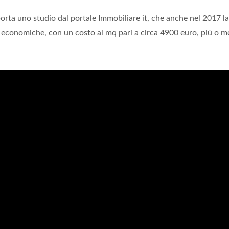
rta uno studio dal portale Immobiliare it, che anche nel 2017 la
iù economiche, con un costo al mq pari a circa 4900 euro, più o m