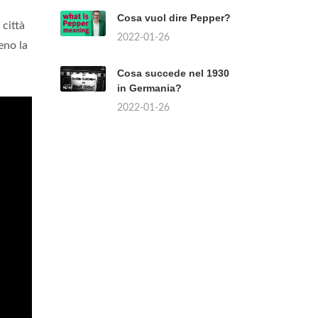
Cosa vuol dire Pepper?
 città
2022-01-26
eno la
Cosa succede nel 1930
in Germania?
2022-01-26