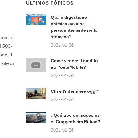
ÚLTIMOS TÓPICOS
Quale digestione
chimica avviene
prevalentemente nello
stomaco?
omica;
2022-01-26
i 500-
ione,
il
Come vedere il credito
sile di
su PosteMobile?
2022-01-26
Chi è l'infermiere oggi?
2022-01-26
¿Qué tipo de museo es
el Guggenheim Bilbao?
2022-01-26