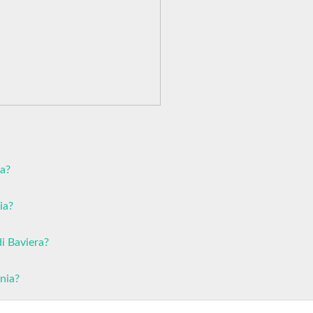
ia?
ia?
i Baviera?
nia?