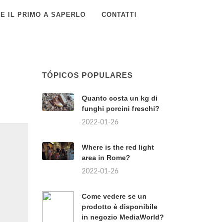
E IL PRIMO A SAPERLO
CONTATTI
TÓPICOS POPULARES
Quanto costa un kg di
funghi porcini freschi?
2022-01-26
Where is the red light
area in Rome?
2022-01-26
Come vedere se un
prodotto è disponibile
in negozio MediaWorld?