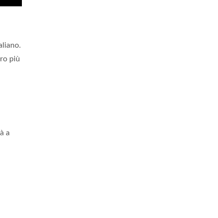
aliano.
ro più
à a