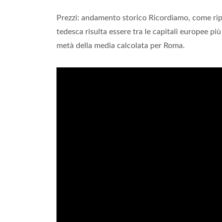
Prezzi: andamento storico Ricordiamo, come ripo
tedesca risulta essere tra le capitali europee p
metà della media calcolata per Roma.