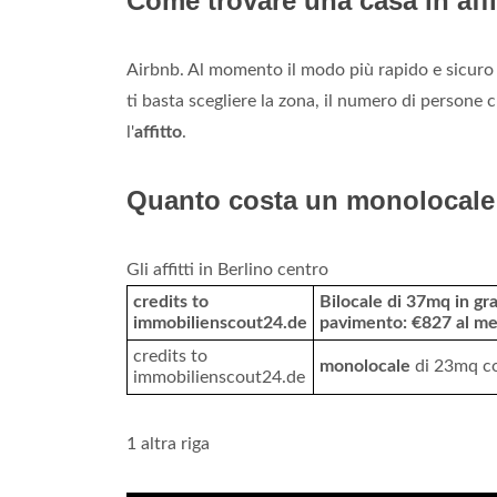
Come trovare una casa in aff
Airbnb. Al momento il modo più rapido e sicuro 
ti basta scegliere la zona, il numero di persone
l'
affitto
.
Quanto costa un monolocale 
Gli affitti in Berlino centro
credits to
Bilocale di 37mq in g
immobilienscout24.de
pavimento: €827 al me
credits to
monolocale
di 23mq co
immobilienscout24.de
1 altra riga