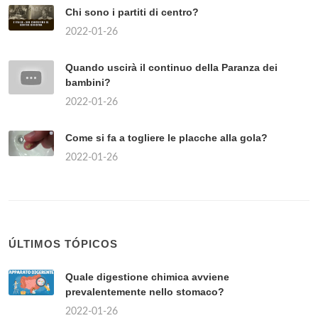
Chi sono i partiti di centro?
2022-01-26
Quando uscirà il continuo della Paranza dei
bambini?
2022-01-26
Come si fa a togliere le placche alla gola?
2022-01-26
ÚLTIMOS TÓPICOS
Quale digestione chimica avviene
prevalentemente nello stomaco?
2022-01-26