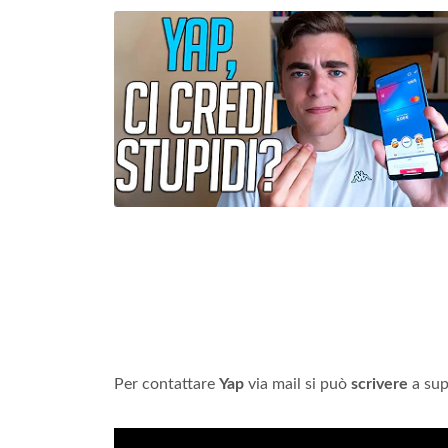
Per contattare
Yap
via mail si può
scrivere
a
sup