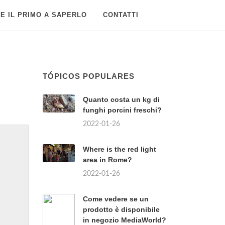
E IL PRIMO A SAPERLO
CONTATTI
TÓPICOS POPULARES
Quanto costa un kg di
funghi porcini freschi?
2022-01-26
Where is the red light
area in Rome?
2022-01-26
Come vedere se un
prodotto è disponibile
in negozio MediaWorld?