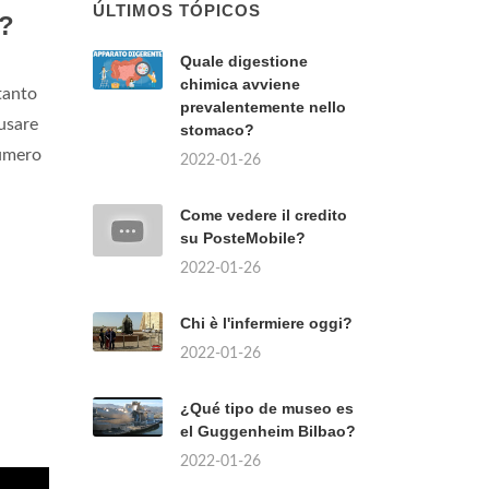
ÚLTIMOS TÓPICOS
P?
Quale digestione
chimica avviene
tanto
prevalentemente nello
 usare
stomaco?
numero
2022-01-26
Come vedere il credito
su PosteMobile?
2022-01-26
Chi è l'infermiere oggi?
2022-01-26
¿Qué tipo de museo es
el Guggenheim Bilbao?
2022-01-26