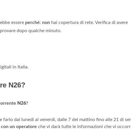
rebbe essere
perché
:
non
hai copertura di rete. Verifica di avere
riprovare dopo qualche minuto.
tali in Italia.
ore N26?
 corrente
N26
?
arlo dal lunedì al venerdì, dalle 7 del mattino fino alle 21 di sera
t
con un operatore
che vi darà tutte le informazioni che vi occor