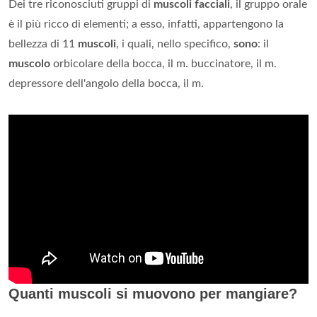
Dei tre riconosciuti gruppi di
muscoli facciali
, il gruppo orale
è il più ricco di elementi; a esso, infatti, appartengono la
bellezza di 11
muscoli
, i quali, nello specifico,
sono
: il
muscolo
orbicolare della bocca, il m. buccinatore, il m.
depressore dell'angolo della bocca, il m.
Quanti muscoli si muovono per mangiare?