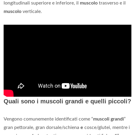
longitudinali superiore e inferiore, il
muscolo
trasverso e il
muscolo
verticale.
Quali sono i muscoli grandi e quelli piccoli?
Vengono comunemente identificati come “
muscoli grandi
”
gran pettorale, gran dorsale/schiena
e
cosce/glutei, mentre i