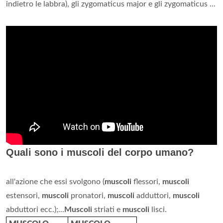
indietro le labbra), gli zygomaticus major e gli zygomaticus ...
Quali sono i muscoli del corpo umano?
all'azione che essi svolgono (
muscoli
flessori,
muscoli
estensori,
muscoli
pronatori,
muscoli
adduttori,
muscoli
abduttori ecc.);...
Muscoli
striati e
muscoli
lisci.