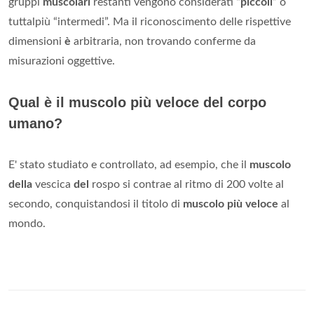
gruppi
muscolari
restanti vengono considerati “
piccoli
” o
tuttalpiù “intermedi”. Ma il riconoscimento delle rispettive
dimensioni
è
arbitraria, non trovando conferme da
misurazioni oggettive.
Qual è il muscolo più veloce del corpo
umano?
E' stato studiato e controllato, ad esempio, che il
muscolo
della
vescica
del
rospo si contrae al ritmo di 200 volte al
secondo, conquistandosi il titolo di
muscolo più veloce
al
mondo.