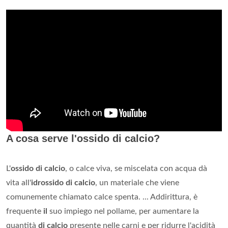
A cosa serve l'ossido di calcio?
L'
ossido di calcio
, o calce viva, se miscelata con acqua dà
vita all'
idrossido di calcio
, un materiale che viene
comunemente chiamato calce spenta. ... Addirittura, è
frequente
il
suo impiego nel pollame, per aumentare la
quantità
di calcio
presente nelle carni e per ridurre l'acidità