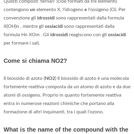
Questi composti 'ternari' (cioè formati da tre elementi)
contengono
un
elemento X, l'idrogeno
e
l'ossigeno (O). Per
convenzione gli
idrossidi
sono rappresentati dalla formula
X(OH)n , mentre gli
ossiacidi
sono rappresentati dalla
formula Hn XOm . Gli
idrossidi
reagiscono con gli
ossiacidi
per formare i sali.
Come si chiama NO2?
Il biossido di azoto (
NO2
) Il biossido di azoto è una molecola
fortemente reattiva composta da un atomo di azoto e da due
atomi di ossigeno. Proprio in quanto fortemente reattiva
entra in numerose reazioni chimiche che portano alla
formazione di altri inquinanti, tra i quali l'ozono.
What is the name of the compound with the