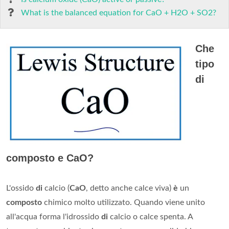
What is the balanced equation for CaO + H2O + SO2?
Che
tipo
di
composto e CaO?
L'ossido
di
calcio (
CaO
, detto anche calce viva)
è
un
composto
chimico molto utilizzato. Quando viene unito
all'acqua forma l'idrossido
di
calcio o calce spenta. A