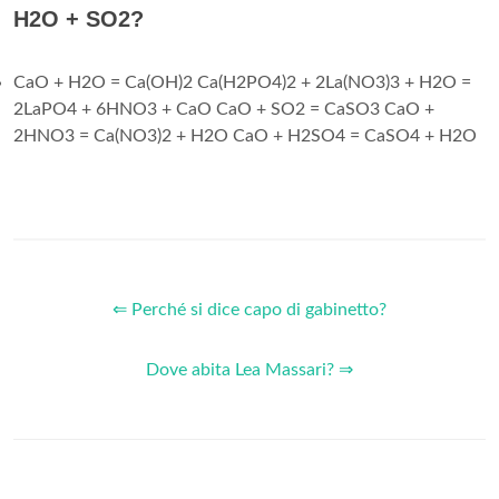
H2O + SO2?
CaO + H2O = Ca(OH)2 Ca(H2PO4)2 + 2La(NO3)3 + H2O =
2LaPO4 + 6HNO3 + CaO CaO + SO2 = CaSO3 CaO +
2HNO3 = Ca(NO3)2 + H2O CaO + H2SO4 = CaSO4 + H2O
⇐ Perché si dice capo di gabinetto?
Dove abita Lea Massari? ⇒