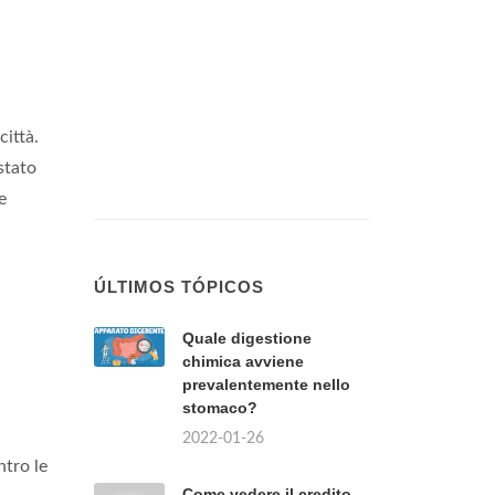
città.
stato
e
ÚLTIMOS TÓPICOS
Quale digestione
chimica avviene
prevalentemente nello
stomaco?
2022-01-26
ntro le
Come vedere il credito