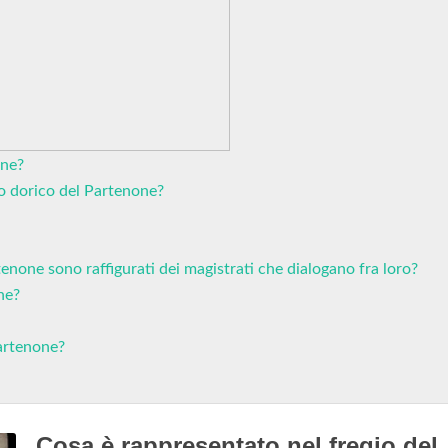
one?
io dorico del Partenone?
tenone sono raffigurati dei magistrati che dialogano fra loro?
ne?
Partenone?
Cosa è rappresentato nel fregio del