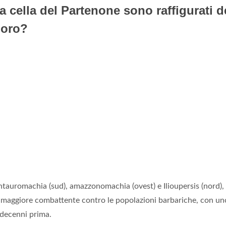
a cella del Partenone sono raffigurati d
loro?
ntauromachia (sud), amazzonomachia (ovest) e Ilioupersis (nord),
maggiore combattente contro le popolazioni barbariche, con un
i decenni prima.