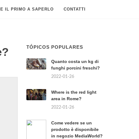
E IL PRIMO A SAPERLO
CONTATTI
TÓPICOS POPULARES
e?
Quanto costa un kg di
funghi porcini freschi?
2022-01-26
Where is the red light
area in Rome?
2022-01-26
Come vedere se un
prodotto è disponibile
in negozio MediaWorld?