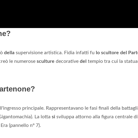
one?
pò
della
supervisione artistica. Fidia infatti fu
lo scultore del Par
reò le numerose
sculture
decorative
del
tempio tra cui la statu
Partenone?
l'ingresso principale. Rappresentavano le fasi finali della battagl
(Gigantomachia). La lotta
si
sviluppa attorno alla figura centrale d
Era (pannello nº 7).