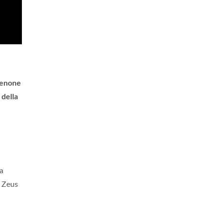
tenone
a
della
ia
i Zeus