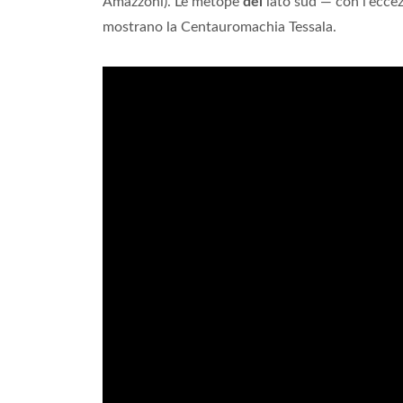
Amazzoni). Le metope
del
lato sud — con l'ecce
mostrano la Centauromachia Tessala.