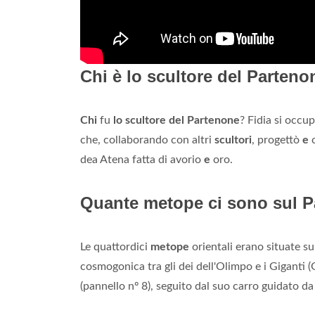
Chi è lo scultore del Parten
Chi
fu
lo scultore del Partenone
? Fidia si occu
che, collaborando con altri
scultori
, progettò
e
c
dea Atena fatta di avorio
e
oro.
Quante metope ci sono sul 
Le quattordici
metope
orientali erano situate sul
cosmogonica tra gli dei dell'Olimpo e i Giganti 
(pannello nº 8), seguito dal suo carro guidato da 