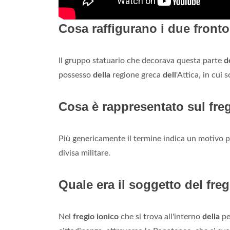
Cosa raffigurano i due front
Il gruppo statuario che decorava questa parte
d
possesso
della
regione greca
dell
'Attica, in cui s
Cosa è rappresentato sul fre
Più genericamente il termine indica un motivo pit
divisa militare.
Quale era il soggetto del fre
Nel
fregio ionico
che si trova all'interno
della
pe