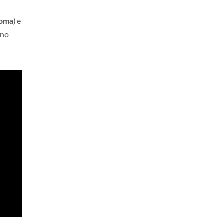
oma
) e
ino