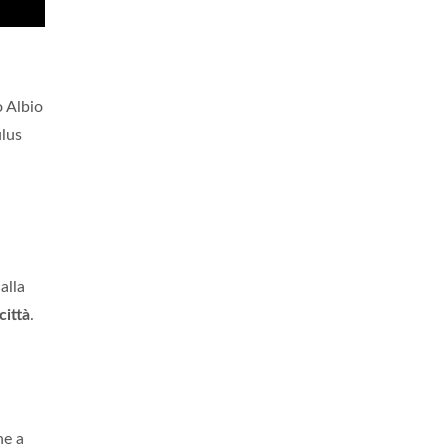
o Albio
ulus
alla
città
.
he a