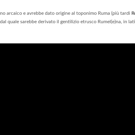
tino arcaico e avrebbe dato origine al toponimo Ruma (più tardi
R
l quale sarebbe derivato il gentilizio etrusco Rumel(e)na, in lat