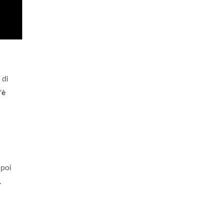
 di
'
è
 poi
.