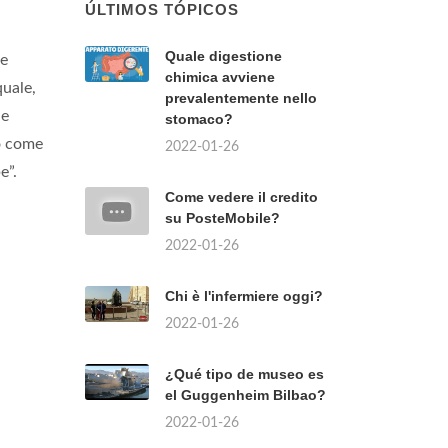
ÚLTIMOS TÓPICOS
Quale digestione
ne
chimica avviene
quale,
prevalentemente nello
ae
stomaco?
o come
2022-01-26
e”.
Come vedere il credito
su PosteMobile?
2022-01-26
Chi è l'infermiere oggi?
2022-01-26
¿Qué tipo de museo es
el Guggenheim Bilbao?
2022-01-26