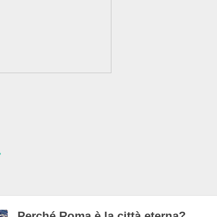
?
Perché Roma è la città eterna?