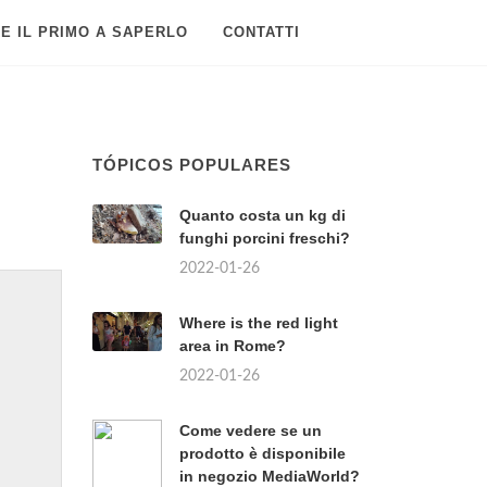
E IL PRIMO A SAPERLO
CONTATTI
TÓPICOS POPULARES
Quanto costa un kg di
funghi porcini freschi?
2022-01-26
Where is the red light
area in Rome?
2022-01-26
Come vedere se un
prodotto è disponibile
in negozio MediaWorld?