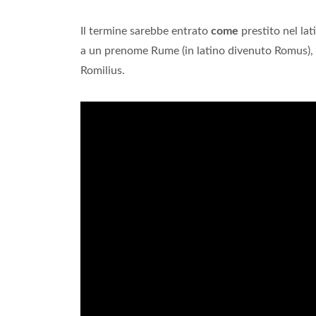
Il termine sarebbe entrato
come
prestito nel la
a un prenome Rume (in latino divenuto Romus), da
Romilius.