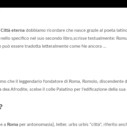
?
a
Città eterna
dobbiamo ricordare che nasce grazie al poeta latin
e nello specifico nel suo secondo libro,scrisse testualmente: Rom
può essere tradotta letteralmente come Ne ancora ...
appiamo che il leggendario fondatore di Roma, Romolo, discendente d
a dea Afrodite, scelse il colle Palatino per l'edificazione della sua
?
he a
Roma
per antonomasia], letter. urbs urbis "città", riferito anc