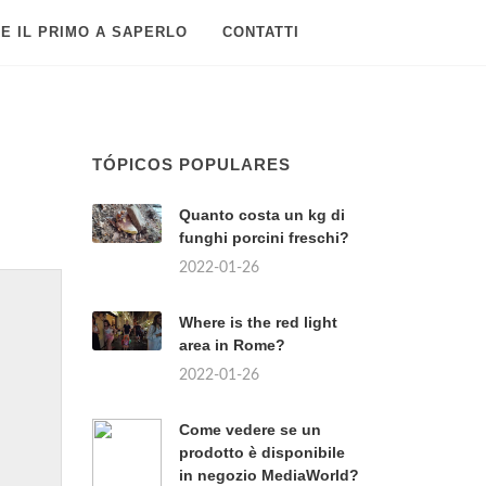
E IL PRIMO A SAPERLO
CONTATTI
TÓPICOS POPULARES
Quanto costa un kg di
funghi porcini freschi?
2022-01-26
Where is the red light
area in Rome?
2022-01-26
Come vedere se un
prodotto è disponibile
in negozio MediaWorld?