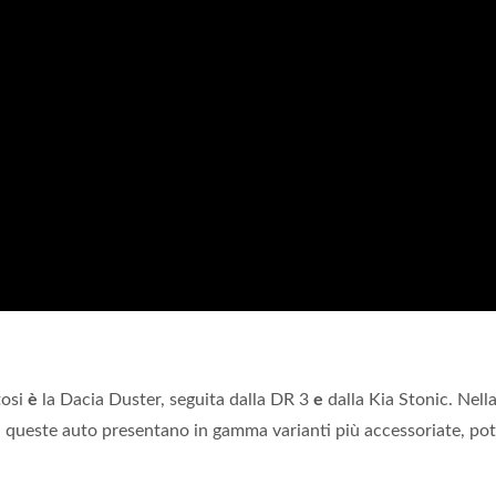
tosi
è
la Dacia Duster, seguita dalla DR 3
e
dalla Kia Stonic. Nell
di queste auto presentano in gamma varianti più accessoriate, po