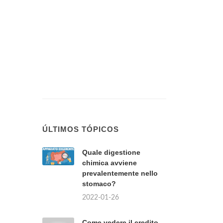
ÚLTIMOS TÓPICOS
Quale digestione
chimica avviene
prevalentemente nello
stomaco?
2022-01-26
Come vedere il credito