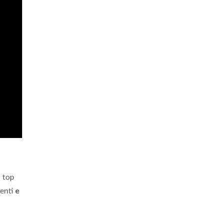
a top
tenti
e