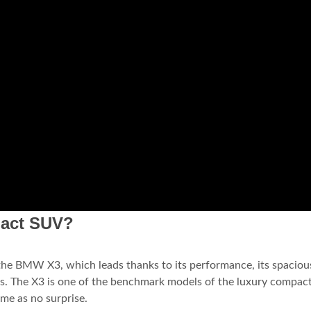
pact SUV?
 the BMW X3, which leads thanks to its performance, its spaciou
res. The X3 is one of the benchmark models of the luxury compac
ome as no surprise.