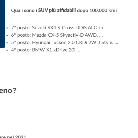
Quali sono i
SUV più affidabili
dopo 100.000 km?
7° posto: Suzuki SX4 S-Cross DDiS AllGrip. ...
6° posto: Mazda CX-5 Skyactiv-D AWD. ...
5° posto: Hyundai Tucson 2.0 CRDi 2WD Style. ...
4° posto: BMW X1 xDrive 20i. ...
meno?
iare nel 2021