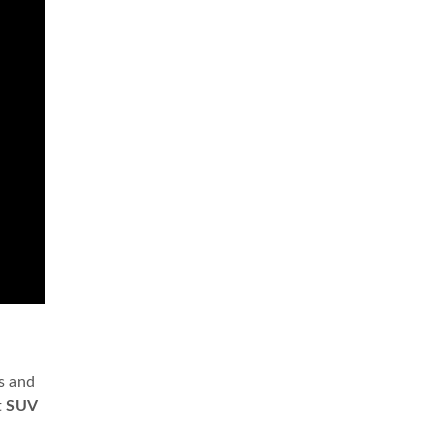
s and
t
SUV