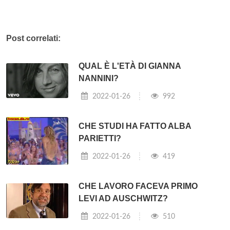
Post correlati:
QUAL È L'ETÀ DI GIANNA
NANNINI?
2022-01-26
992
CHE STUDI HA FATTO ALBA
PARIETTI?
2022-01-26
419
CHE LAVORO FACEVA PRIMO
LEVI AD AUSCHWITZ?
2022-01-26
510