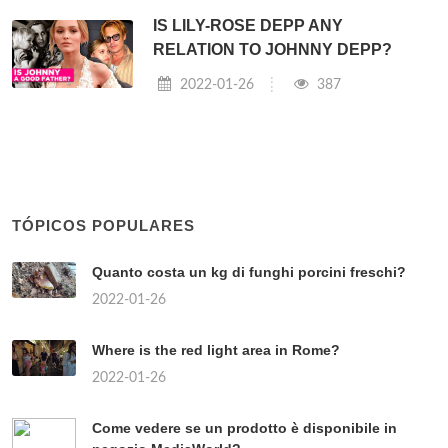
IS LILY-ROSE DEPP ANY
RELATION TO JOHNNY DEPP?
2022-01-26
387
TÓPICOS POPULARES
Quanto costa un kg di funghi porcini freschi?
2022-01-26
Where is the red light area in Rome?
2022-01-26
Come vedere se un prodotto è disponibile in