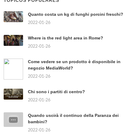
TÓPICOS POPULARES
Quanto costa un kg di funghi porcini freschi?
2022-01-26
Where is the red light area in Rome?
2022-01-26
Come vedere se un prodotto è disponibile in
negozio MediaWorld?
2022-01-26
Chi sono i partiti di centro?
2022-01-26
Quando uscirà il continuo della Paranza dei
bambini?
2022-01-26