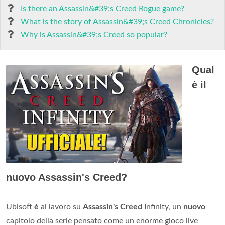
Is there an Assassin&#39;s Creed Rogue game?
What is the story of Assassin&#39;s Creed Chronicles?
Why is Assassin&#39;s Creed so popular?
Qual
è il
nuovo Assassin's Creed?
Ubisoft
è
al lavoro su
Assassin's Creed
Infinity, un
nuovo
capitolo della serie pensato come un enorme gioco live