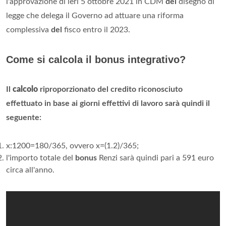
l'approvazione di ieri 5 ottobre 2021 in CDM
del
disegno di
legge che delega il Governo ad attuare una riforma
complessiva
del
fisco entro il 2023.
Come si calcola il bonus integrativo?
Il
calcolo
riproporzionato del credito riconosciuto
effettuato in base ai giorni effettivi di lavoro sarà quindi il
seguente:
x:1200=180/365, ovvero x=(1.2)/365;
l'importo totale del
bonus
Renzi sarà quindi pari a 591 euro
circa all'anno.