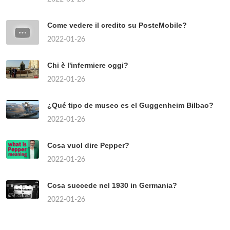
Come vedere il credito su PosteMobile?
2022-01-26
Chi è l'infermiere oggi?
2022-01-26
¿Qué tipo de museo es el Guggenheim Bilbao?
2022-01-26
Cosa vuol dire Pepper?
2022-01-26
Cosa succede nel 1930 in Germania?
2022-01-26